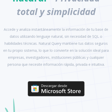
total y simplicidad
Accede y analiza instantáneamente la información de tu base de
datos utilizando lenguaje natural, sin necesidad de SQL o
habilidades técnicas. Natural Query mantiene tus datos seguros
en tu propio sistema, lo que lo convierte en la solución ideal para
empresas, investigadores, instituciones públicas y cualquier
persona que necesite información rápida, privada e intuitiva.